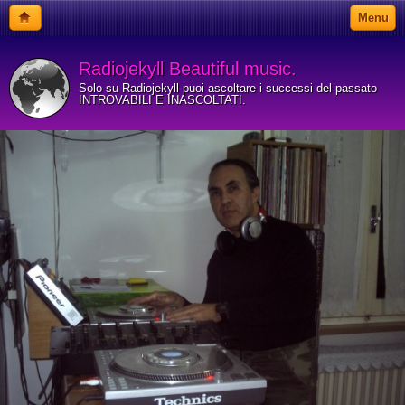
Menu
Radiojekyll Beautiful music.
Solo su Radiojekyll puoi ascoltare i successi del passato
INTROVABILI E INASCOLTATI.