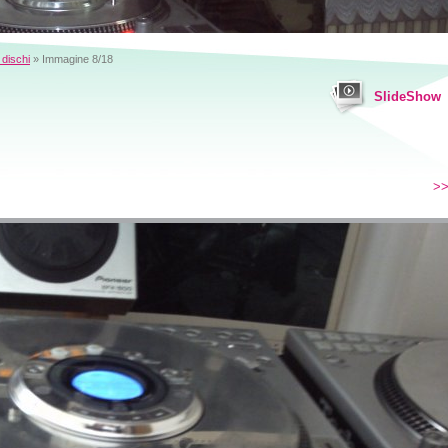
 dischi
» Immagine 8/18
SlideShow
>