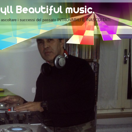
oi ascoltare i successi del passato INTROVABILI E INASCOLTATI.