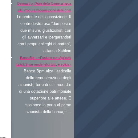
Delmastro, l’Aula della Camera nega
alla Procura l’acquisizione delle chat
Le proteste dell’opposizione. Il
centrodestra usa “due pesi e
due misure, giustizialisti con
gli avversari e ipergarantisti
con i propri colleghi di partito”,
attacca Schlein
BancoBpm: «Fusione con Agricole
Italia? Sì se rende felici tutti, è solida»
Banco Bpm alza l’asticella
della remunerazione degli
azionisti, forte di utili record e
di una dotazione patrimoniale
superiore alle attese. E
spalanca la porta al primo
azionista della banca, il...