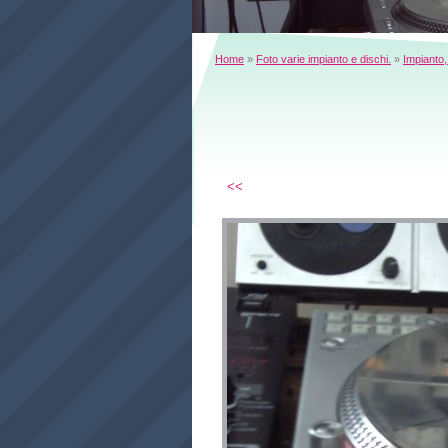
Home
»
Foto varie impianto e dischi.
»
Impianto,
<<