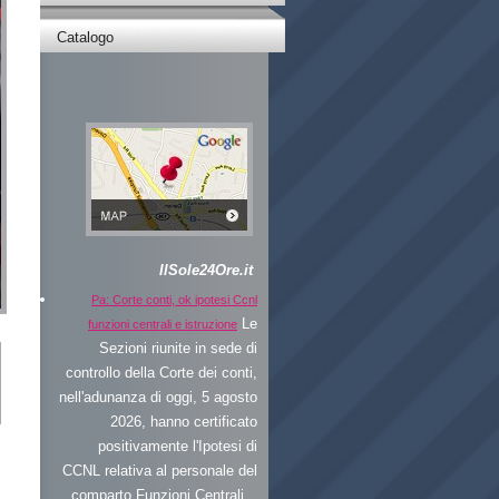
Catalogo
IlSole24Ore.it
Pa: Corte conti, ok ipotesi Ccnl
Le
funzioni centrali e istruzione
Sezioni riunite in sede di
controllo della Corte dei conti,
nell'adunanza di oggi, 5 agosto
2026, hanno certificato
positivamente l'Ipotesi di
CCNL relativa al personale del
comparto Funzioni Centrali...