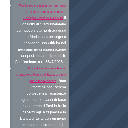
Posti vuoti e studenti con punteggi
sufficienti esclusi a Medicina,
Il
Consiglio Stato: ok al ricorso
Consiglio di Stato interviene
sul nuovo sistema di accesso
a Medicina e chirurgia e
riconosce una criticità nel
meccanismo di assegnazione
dei posti rimasti disponibili.
Con l'ordinanza n. 3347/2026...
Bankitalia a banche e Poste:
promuovere il conto di base, gratuito
Poca
per le fasce povere
informazione, scarsa
conoscenza, resistenze
ingiustificate: i conti di base
sono meno diffusi in Italia
rispetto agli altri paesi e la
Banca d’Italia, con un invito
che assomiglia molto ad...