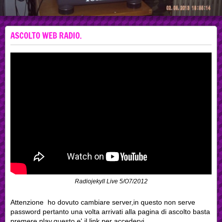
ASCOLTO WEB RADIO.
Radiojekyll Live 5/O7/2012
Attenzione ho dovuto cambiare server,in questo non serve
password pertanto una volta arrivati alla pagina di ascolto basta
premere play,questo e' il link per accedervi.